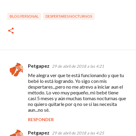
BLOG PERSONAL
DESPERTARES NOCTURNOS
Petgapez
29 de abril de 2018 a las 4:21
C
Me alegra ver que te está funcionando y que tu
o
bebé lo está logrando. Yo sigo con mis
m
despertares...pero no me atrevo a iniciar aun el
método. Lo veo muy pequeño, mi bebé tiene
e
casi 5 meses y aún muchas tomas nocturnas que
n
no quiero quitarle por q no se si las necesita
aun...no sé.
t
RESPONDER
a
r
Petgapez
29 de abril de 2018 a las 4:25