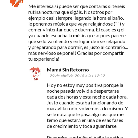
i
Me interesa si puede ser que contaras si tenéis
o
rutina nocturna que sigáis. Nosotros por
ejemplo casi siempre llegando la hora el baño,
s
le ponemos música que vaya relajándose ("") y
comer y intentar que se duerma. El caso es q el
ya cuando escucha la música y eso pues parece
que se lo va oliendo y en lugar de irse relajando
y preparando para dormir, es justo al contrario...
más nervioso se pone!! Gracias por compartir
tu experiencia!
Mamá Sin Retorno
29 de abril de 2018 a las 12:22
Hoy no estoy muy positiva porque la
noche pasada volvió a despertarse
cada dos horas y esta noche cada hora.
Justo cuando estaba funcionando de
maravilla todo, volvemos a lo mismo. Y
se le nota que le pasa algo asi que me
temo que estará en una de esas fases
de crecimiento y toca aguantarse.
Pues mira, a mi niño el baño lo activa.